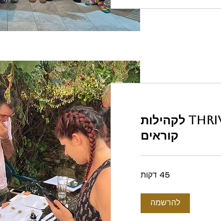
ימי Thrive-Culture לקהילות
קוראים
45 דקות
להרשמה