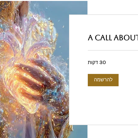
A call about
30 דקות
להרשמה