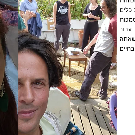
וחות
כלים
מכות
 עבור
 שאתה