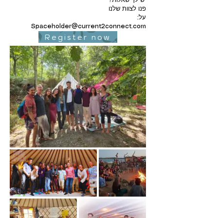
יש לך שאלות?
פנו לצוות שלנו
על:
Spaceholder@current2connect.com
Register now