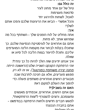
זה כולל גם:
טיול של יום אחד מחוץ לעיר
סדנאות מעצימות
לאכול, לשחות ולהירגע יחד
והכל אפשרי - הביאו את הרעיונות שלכם והפכו אותם
לשלך!
איך:
אתה מחליט על לוח הזמנים שלך - השתתף בכל מה
שמרגש אותך, לא פחות.
אתם גם אחראים על לוגיסטיקת הנסיעות שלכם, כך
שתוכלו בקלות לבחור את מקומות הלינה המועדפים
עליכם. ותוכלו להיעזר בצוות הליבה לכל סיוע או
שאלה.
איך אנחנו יודעים שזה הולך להיות כל כך נהדר?
זוהי הרפתקת הקונקט השנייה שלנו (הראשונה הייתה
מחנה יצירה משותפת בפורטוגל
). אז זה לא רק
מפגש מעריצים, אלא גם חניכה לתרבות שבה
מבוגרים רגישים ואחראיים משתפים פעולה כדי
להפוך את העולם למקום ראוי!
האם זה בשבילך?
אם אתם רגישים, אחראיים, אכפתיים מאנשים
ומעצמכם, ורוצים להצטרף ל"צוות הרפתקאות",
לפגוש חברים חדשים ולחוות הרפתקה בבודפשט -
אתם בחברה הנכונה!