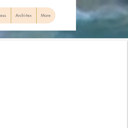
cess
Archi-tex
More