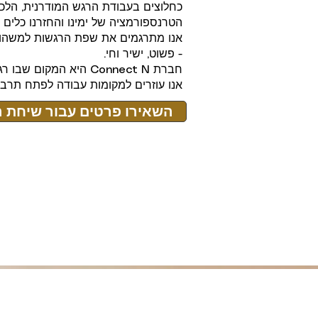
כחלוצים בעבודת הרגש המודרנית, הלכנ
הטרנספורמציה של ימינו והחזרנו כלים 
אנחנו נעזור לכם לארוז ולפרוק את כל הב
אנו מתרגמים את שפת הרגשות למשהו 
ספורים בלבד. תנו למובילים מקצועיים בווי
- פשוט, ישיר וחי.
חברת Connect N היא המקום שבו רגישות אנושית הופכת ליתרון.
אנו עוזרים למקומות עבודה לפתח תרבו
השאירו פרטים עבור שיחת ה
למה להסתכן בפגיעה גופנית? תנו לצוותי ההו
ואנחנו עושים זאת כל יום!