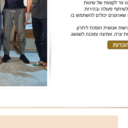
שירותי אריזה
ו עד לקצוות של שיטות
לשיתוף פעולה ובהירות.
ית שלכם למספר חדרים
שארגונים יכולים להשתמש בו
רג'יניה לחסוך לכם זמן
ולחץ.
ת ערה, אמיצה ומוכנה לשגשג.
עבודה בלבד
כרות
בלה המקצועיים שלנו
להתמודד עם המשאבים הכבדים. יש לנו ניסיון של למעלה מ-10 שנים