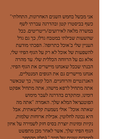
"אני מבשל בחמש השנים האחרונות, התחלתי
כשף בביסטרו קטן ובהדרגה עברתי לשף
במשרה מלאה לאירועים/ריטריטים. ככל
שהשעות שבילתי במטבח גדלו, כך גם גדל
העניין שלי ב'אוכל כתרופה'. הפכתי מודעת
להשפעות של אוכל לא רק על הגוף הפיזי שלי,
אלא גם על הרווחה הכללית שלי. עד מהרה
הבנתי שככל שאנחנו מיישרים את הגוף הפיזי,
אנחנו מיישרים גם את הגופים המנטליים,
האנרגטיים והרוחניים. הכל קשור, כך שכאשר
אתה מתחיל לרפא מישהו, אתה מתחיל אפקט
דומינו, ומתקדם בהדרגה לעבר מימוש
הפוטנציאל המלא שלך. האמרה "אתה מה
שאתה אוכל" אולי נשמעת קלישאתית, אבל
היא נכונה לחלוטין. אכילת ארוחות שלמות,
נקיות ומזינות יוצרת בסיס חזק לשמירה על איזון
הגוף הפיזי שלך, אשר לאחר מכן מתפשט
לממדים שונים של חייך." (חלק מהספר