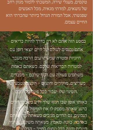
טקסים, מעגלי שירה, המשכתי ללמוד מגוון רחב
של נושאים, למדתי מגאיה, מכל האנשים
שפגשתי, אבל המורה הגדול ביותר שהכרתי הוא
החיים עצמם.
במסע הזה אתם לא רק בדרך להיות בריאים -
אתם נכנסים לעולם של חיים יוצאי דופן עם
חיוניות ומטרה שמשתרעים הרבה מעבר
למטרות הבריאות שלכם. כשאתם באמת
משתפים פעולה עם הגוף שלכם - מכבדים,
מעריצים, מוקירים וחוגגים - הקצב הטבעי של
השינוי שלו יעבור בכל פינה בקיומכם.
באותו אופן שבו הגוף שלך יודע כיצד להחלים
ברגע שאתה מספק לו את הטיפול וההזנה
הנכונים, גם החיים מגיבים כשאתה מזין אותם
באהבה, כוונה ומאמץ, כשאתה משקיע אנרגיה
חיובית ובונה בכל תחום בחייך - הדלתות