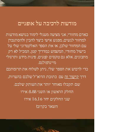
מודעות לרכיבה על אופניים
כאדם מחזורי, אני מציעה מעגלי לימוד בנושא מודעות
למחזור לנשים, מפגש אישי כיצד להבין ולהסתנכרן
עם המחזור שלכן, או את הספר האלקטרוני שלי על
בישול מחזורי, המשמש כמדריך קטן, המכיל לא רק
מתכונים, אלא גם טקסים קטנים, פינות מידע ותרגולי
מיינדפולנס.
כדי לרכוש את הספר שלי, ניתן לשלוח את תרומתכם
דרך
קישור זה
עם
כתובת הדוא"ל שלכם בהערות,
שם תקבלו מאוחר יותר את העותק שלכם.
החלק הראשון או השני 8.88 אירו
שני החלקים יחד 16,16 אירו
השאר בקרוב!