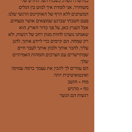
כגולשת רגשות, כשכוח העל החדש שלי
משוחרר, אני לומדת איך לנווט בין הגלים
המשתנים ללא הרף של האוקיינוס הרגשי שלנו.
פעם חשבתי שברגע שמוצאים אושר מנצחים.
אבל העניין כאן, על פני כדור הארץ, הוא
שאנחנו נועדנו לחוות מגוון רחב של רגשות, ולא
רק שמחה. הם קיימים כדי ליידע אותך, להגן
עליך, לחבר אותך ולכוון אותך לעבר חיים
שמתיישרים עם הצרכים והמהות האמיתיים
שלך.
הם עוזרים לך להבין את עצמך ברמה עמוקה
ואינטואיטיבית יותר.
מוח = חושב
גוף = מרגיש
רגשות הם הגשר