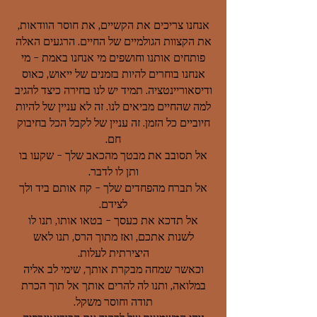
אנחנו צריכים את הקשיים, את חוסר הוודאות,
את הקצוות הגולמיים של החיים. הרגעים האלה
פותחים אותנו וחושפים מי אנחנו באמת - מי
אנחנו בוחרים להיות בזמנים של ייאוש, כאוס
ודיסאוריינטציה. תמיד יש לנו בחירה כיצד להגיב
למה שהחיים מביאים לנו. זה לא עניין של להיות
חיוביים כל הזמן. זה עניין של לקבל הכל בחיבוק
חם.
אל תסובב את מבטך מהכאב שלך - שקעו בו
ותן לו לדבר.
אל תברח מהפחדים שלך - קח אותם ביד ולך
לצידם.
אל תדכא את כעסך - בטאו אותו, תנו לו
לשנות אתכם, ואז מתוך הרס, תנו לאש
היצירתית לעלות.
וכאשר שמחה מבקרת אותך, שימי לב אליה
במלואה, ותנו לה להרים אותך אל תוך הכרת
תודה וחוסר משקל.