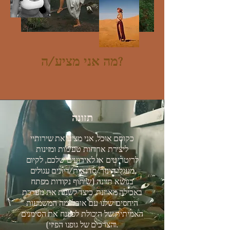
מה אני מציע/ה?
תזונה
כקוסם אוכל, אני מציע את שירותיי
ליצירת ארוחות טעימות ומזינות
לריטריטים או לאירועים שלכם, לקיום
מעגלי חינוך/סדנאות/דיונים עגולים
בנושא תזונה (שיתוף נקודות מפתח
באכילה מאוזנת, כיצד לשנות את מערכת
היחסים שלנו עם אוכל ומה המשמעות
האמיתית של היכולת לפענח את הסימנים
והצרכים של גופנו הפיזי).