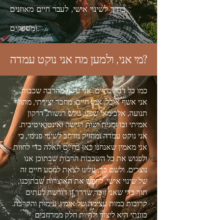
בדרך לשינוי אישי, לעבר חיים מאוזנים
ומספקים.
מי אני, ולמען מה אני נוקט עמדה?
כמו כל דבר בחיים, אני עשוי מהרבה שכבות.
אני אשף אוכל, אמן חיים, מחבר יצירתי, מתווך
תנועה, אלכימאי שפע, גולש רגשות, דרקון
אמיתי ובו זמנית ישות רגישה ואינטואיטיבית.
אני נוקט עמדה ומחזיק מרחב לשינוי פנימי, כי
אני מאמין שאנחנו כאן בחיים האלה כדי לחוות
ולפגוש את כל השכבות הרבות שבתוכן אנו
נוצרים. ולשם כך, עלינו לצאת למסע חיים זה
של שינוי אישי, לחפש את האוצרות שבתוכנו,
תוך כדי שאני זוכר שדרך זו דורשת לעתים
קרובות כמות עצומה של אומץ, עימות והקרבה.
כוונתי היא ליצור ולהיות חלק ממרחבים