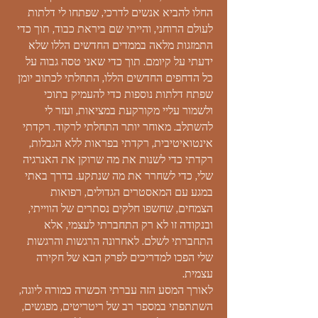
החלו להביא אנשים לדרכי, שפתחו לי דלתות
לעולם הרוחני, והייתי שם ביראת כבוד, תוך כדי
התמזגות מלאה בממדים החדשים הללו שלא
ידעתי על קיומם. תוך כדי שאני טסה גבוה על
כל הדחפים החדשים הללו, התחלתי לכתוב יומן
שפתח דלתות נוספות כדי להעמיק בתוכי
ולשמור עליי מקורקעת במציאות, ועזר לי
להשתלב. מאוחר יותר התחלתי לרקוד. רקדתי
אינטואיטיבית, רקדתי בפראות ללא הגבלות,
רקדתי כדי לשנות את מה שרוקן את האנרגיה
שלי, כדי לשחרר את מה שנתקע. בדרך באתי
במגע עם המאסטרים הגדולים, רפואות
הצמחים, שחשפו חלקים נסתרים של הווייתי,
ובנקודה זו לא רק התחברתי לעצמי, אלא
התחברתי לשלם. לאחרונה הרגשות והרגשות
שלי הפכו למדריכים לפרק הבא של חקירה
עצמית.
לאורך המסע הזה עברתי הכשרה כמורה ליוגה,
השתתפתי במספר רב של ריטריטים, מפגשים,