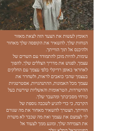
האומץ לעשות את הצעד הזה לצאת מאזור
הנוחות שלך, להשאיר את הקופסה שלך מאחור
ולהיכנס אל תוך הווייתך.
עימות, להיות מוכן להתמודד עם השדים של
עצמך, לפגוש את מדריך הצללים שלך, להפוך
לאחראי באופן רדיקלי כלפי עצמך עם החלקים
בעצמך שהכי כואבים לראות, ולשחרר את
עצמך מכל האמונות, ההתנהגויות, אסטרטגיות
ההישרדות, הטראומות והאשליות שירשת בעל
כורחי מסביבתך ומהעבר שלך.
הקרבה, כי כדי להגיע לשכבה נוספת של
הווייתך, תצטרך להשאיר מאחור את מה שגורם
לך לצמצם את עצמך ואת מה שכבר לא משרת
את הצמיחה שלך, ומונע ממך לצעוד אל
הפוטנציאל המלא שלך.