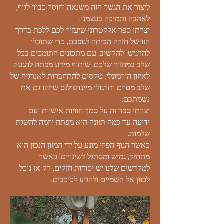
ליצור את הגשר הזה משנאה וחוסר כבוד לגוף,
לאהבה ותמיכה בעצמנו.
יצרתי ספר אלקטרוני שיעזור לכם ללכת בדרך
הזו של חזרה הביתה לגופכם, כדי שתוכלו
להרגיש ולהקשיב. עם מתכונים התומכים בכל
שלב במחזור שלכם, שיתוף מידע מפתח להגעה
לאיזון הורמונלי, טקסים להתחברות לאנרגיה של
שלב מסוים ותרגולי מיינדפולנס שיזינו גם את
נשמתכם.
יצרתי ספר זה על סמך חוויות אישיות ועם
ידיעה עד כמה תזונה היא מפתח יוזמה להשגת
שלמות.
כאשר הגוף הפיזי מונע על ידי המזון הנכון הוא
מתחזק, גמיש ומסתגל לשינויים. כאשר
למקדשים שלנו יש יסודות חזקים, רק אז נוכל
לכוון אל השמיים ולהגיע לכוכבים.