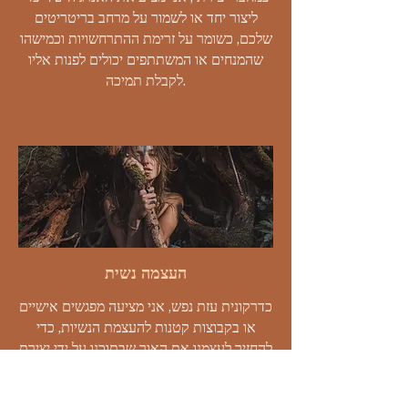
ליצור יחד או לשמור על מרחב בריטריטים
שלכם, כשומר על זרימת ההתרחשויות וכמישהו
שהמנחים או המשתתפים יכולים לפנות אליו
לקבלת תמיכה.
העצמה נשית
כדרקונית עזת נפש, אני מציעה מפגשים אישיים
או בקבוצות קטנות להעצמת הנשיות, כדי
להחזיר לעצמנו את האור שבתוכנו על ידי יצירת
קשר עם הצללים שלנו ושחרור כל מה שדוכא,
נדחק, נגנז והוגבל. יש כוח אדיר בתוך כולנו,