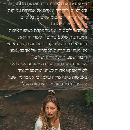
המאמצים את האיחוד בין העולמות הרוחניים
והארציים, להדריך אנשים אל אמיתות עמוקות
יותר, תוך כדי שהם מושרשים ובסיסיים,
ומונהגים על ידי הרוח.
בגישה הוליסטית, אני מתמקדת בשיפור איכות
המעורבות שלכם בחיים - לימוד והוראת
הכוריאוגרפיה של ריקוד קוסמי זה בגופנו הארצי.
אני מעוגן בעקרונות הבהירים של אהבה, אמון,
חיבור, שפע, אור, קהילה ושלום.
אני עובד בשירות, ובעבודה מסוג זה אני שואף
ליצור אפקט אדווה לשינוי וטרנספורמציה
באנושות בקנה מידה עולמי, כי אני מאמין שעל
ידי ריפוי עצמנו, אנו מרפאים את העולם.