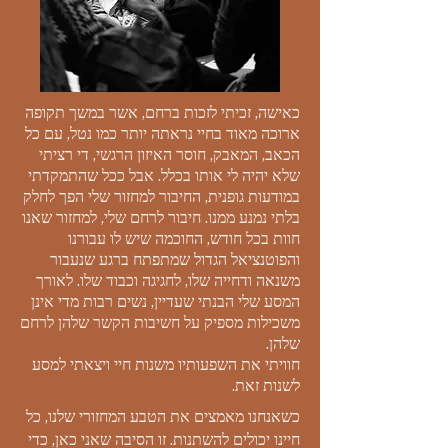
כאישה, זכיתי לזכות ברחם, אשר במשך תקופה
ארוכה מאוד בחיי נראתה יותר כמו נטל, עם כל
הכאב, המאבק, חוסר האיזון הרגשי, די רציתי
שלא יהיה לי אותו בכלל. אבל ככל שהתמקדתי
במודעות גופנית, החיבור למחזור שלי הפך לחלק
בלתי נמנע ממנו. חיבור לרחם שלי, למחזור שאנו
חוות בכל חודש, החוכמה שיש לו עבורנו
והפוטנציאל הגדול שמתפתח ברגע שנעבור
משנאה ודחייה שלו, לחגיגה וכבוד שלו. לאורך
המסע שלי הבנתי שעדיין, נשים רבות מדי אינן
משכילות מספיק על חשיבות הקשר שלהן לרחם
שלהן.
חוויתי את השפעותיו משנות חיי ויצאתי למסע
לשנות זאת.
כשאנחנו מאמצים את הטבע המחזורי שלנו, כל
חיינו יכולים להשתנות. זו הסיבה שאני כאן, כדי