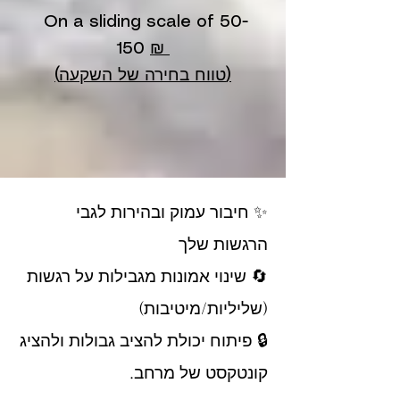
On a sliding scale of 50-
150
₪
(טווח בחירה של השקעה)
✨ חיבור עמוק ובהירות לגבי
הרגשות שלך
🔄 שינוי אמונות מגבילות על רגשות
(שליליות/מיטיבות)
🔒 פיתוח יכולת להציב גבולות ולהציג
קונטקסט של מרחב.