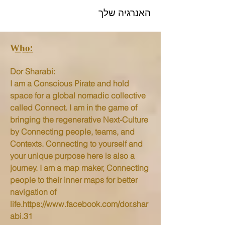
האנרגיה שלך
W͟h͟o͟:
Dor Sharabi:
I am a Conscious Pirate and hold
space for a global nomadic collective
called Connect. I am in the game of
bringing the regenerative Next-Culture
by Connecting people, teams, and
Contexts. Connecting to yourself and
your unique purpose here is also a
journey. I am a map maker, Connecting
people to their inner maps for better
navigation of
life.https://www.facebook.com/dor.shar
abi.31