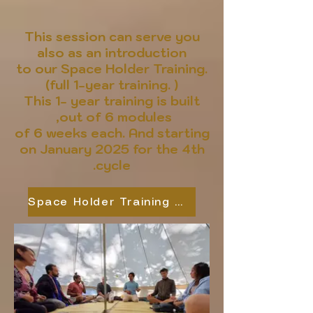
This session can serve you
also as an introduction
to our Space Holder Training.
(full 1-year training. )
This 1- year training is built
out of 6 modules,
of 6 weeks each. And starting
on January 2025 for the 4th
cycle.
Space Holder Training website