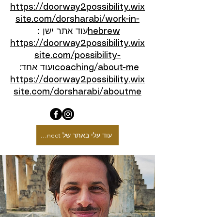
https://doorway2possibility.wix
site.com/dorsharabi/work-in-
hebrew
עוד אתר ישן :
https://doorway2possibility.wix
site.com/possibility-
coaching/about-me
ועוד אחד:
https://doorway2possibility.wix
site.com/dorsharabi/aboutme
עוד עלי באתר של Connect באנגלית