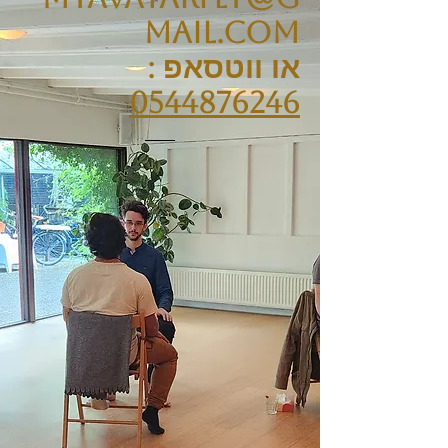
mail.com
או ווטסאפ :
0544876246