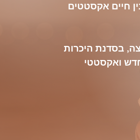
איך מתגברים על הפער בין חיים על אוטומט רגשי, לבין חיים אקסטטים 
עד היום לימדו אותנו לשקשק ולנשוף את הרגשות החוצה, בסדנת היכרות 
זאת אנחנו לומדים להרגיש בתנועה אחרת, קצב חדש ואקסטטי 
הידע הנסתר, והנדיר על החזקת מרחב לרגשות מודעים, מצא אותך. הוא 
מגיע מ"מהתרבות-הבאה" ולא מתרבות ישנה ואקזוטית. אם את.ה קורא.ת 