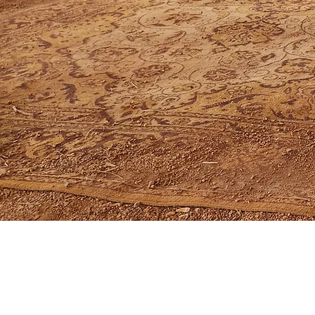
כעס, עצב, פחד, שמחה. בלי לדעת יותר מדי תביא.י את עצמך עם מה 
שאת.ה מרגיש.ה, ותראה איך כוחן של הרגשות ממיס את מה שידעת 
ומצמיח לך כנפיים לעוף עמוק ורחב. בשיחה, בתרגול ובתנועה, נחווה 
דרכים חדשות להרגיש, וניתן מרחב לאינטגרציה שתחבר את התנועה 