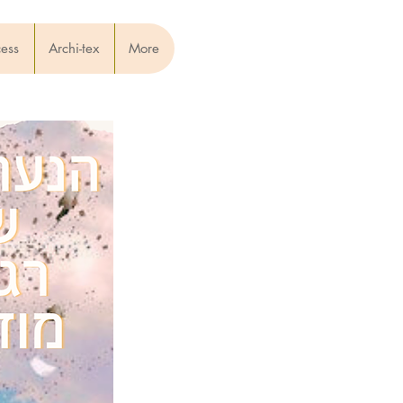
cess
Archi-tex
More