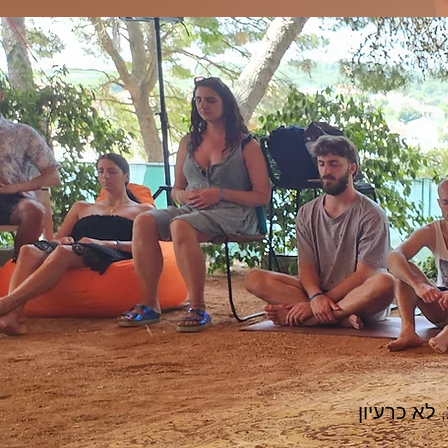
את זה, אולי משהו בך מוכן לרתום את כוחן של הרגשות המודעים, להתניע 
ולהניע מחדש את הגוף הרגשי וללמוד להשתמש בו כמאסטר בצורה 
עוצמתית. כאיש.ה רגיש בוגר, אותנטי, או כמחזיק.ת מרחב שיוצר.ת 
מרחבים שרגשות משולבים בהן, והשימוש בהן הוא הדלק שמעיף את 
יש לנו סיפורים ישנים על רגשות, ואנחנו מזמינים אותך לבוא ולבחון אותם 
מחדש, לקבל מפה חדשה לנווט אותן, ולחוות איך ניתן לנוע איתם במרחב. 
לא כרעיון
העבודת רגשות שלנו נובעת ממחקר של 20 שנה שהגיע ממחוזות רחוקים, 