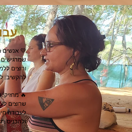
עבור
ולהכניס רג